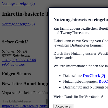
Vorträge anzeigen (2)
Inkretin-basierte Therapien
Nutzungshinweis zu eingebet
Vorträge anzeigen (3)
Zur fachgruppenspezifischen Bereit
und TwentyThree.com.
Dabei kann es zur Setzung von Coo
Sciarc GmbH
jeweiligen Drittanbieter kommen.
Schorner Str. 1A
Durch Ihre Nutzung unserer Website
82065 Baierbrunn
einverstanden.
+ 49 (89) 38 38 07 00
info@sciarc.de
Weitere Informationen finden Sie i
Folgen Sie uns
Datenschutz
DocCheck
Nutzungsbedingungen
DocC
Newsletter-Anmeldung: Bleiben Sie informiert!
Datenschutz und Nutzungsb
Verpassen Sie keine Fortbildung und CME-Punkte mehr! Melden Sie sic
Vielen Dank für Ihr Verständnis!
Anmelden
Impressum
Datenschutz
Nutzungsbedingungen
Akzeptieren