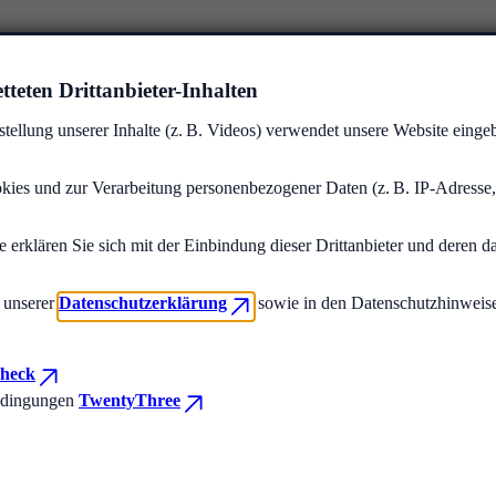
teten Drittanbieter-Inhalten
stellung unserer Inhalte (z. B. Videos) verwendet unsere Website eing
kies und zur Verarbeitung personenbezogener Daten (z. B. IP-Adresse,
 erklären Sie sich mit der Einbindung dieser Drittanbieter und deren 
n unserer
Datenschutzerklärung
sowie in den Datenschutzhinweise
heck
edingungen
TwentyThree
h an, um aktuelle Schulungen direkt in Ihr Postfach zu erhalten.